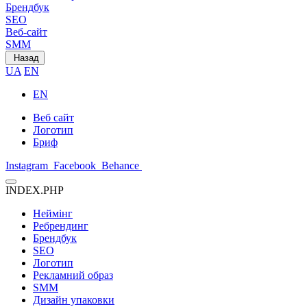
Брендбук
SEO
Веб-сайт
SMM
Назад
UA
EN
EN
Веб сайт
Логотип
Бриф
Instagram
Facebook
Behance
INDEX.PHP
Неймінг
Ребрендинг
Брендбук
SEO
Логотип
Рекламний образ
SMM
Дизайн упаковки