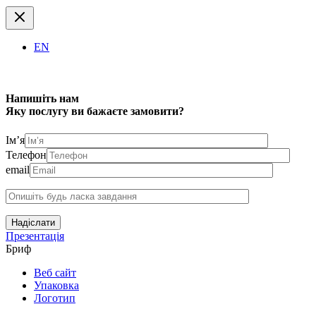
EN
Напишіть нам
Яку послугу ви бажаєте замовити?
Ім’я
Телефон
email
Надіслати
Презентація
Бриф
Веб сайт
Упаковка
Логотип