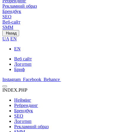
Ребрендинг
Рекламний образ
Брендбук
SEO
Веб-сайт
SMM
Назад
UA
EN
EN
Веб сайт
Логотип
Бриф
Instagram
Facebook
Behance
INDEX.PHP
Неймінг
Ребрендинг
Брендбук
SEO
Логотип
Рекламний образ
SMM