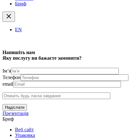
Бриф
EN
Напишіть нам
Яку послугу ви бажаєте замовити?
Ім’я
Телефон
email
Надіслати
Презентація
Бриф
Веб сайт
Упаковка