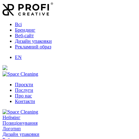
Всі
Брендинг
Веб-сайт
Дизайн упаковки
Рекламний образ
EN
Проєкти
Послуги
Про нас
Контакти
Неймінг
Позиціонування
Логотип
Дизайн упаковки