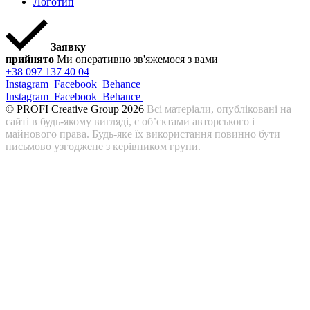
Логотип
Заявку
прийнято
Ми оперативно зв'яжемося з вами
+38 097 137 40 04
Instagram
Facebook
Behance
Instagram
Facebook
Behance
© PROFI Creative Group 2026
Всі матеріали, опубліковані на
сайті в будь-якому вигляді, є об’єктами авторського і
майнового права. Будь-яке їх використання повинно бути
письмово узгоджене з керівником групи.