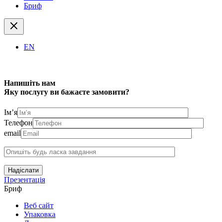
Бриф
EN
Напишіть нам
Яку послугу ви бажаєте замовити?
Ім’я
Телефон
email
Надіслати
Презентація
Бриф
Веб сайт
Упаковка