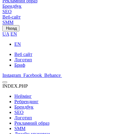
Рекламний образ
Брендбук
SEO
Веб-сайт
SMM
Назад
UA
EN
EN
Веб сайт
Логотип
Бриф
Instagram
Facebook
Behance
INDEX.PHP
Неймінг
Ребрендинг
Брендбук
SEO
Логотип
Рекламний образ
SMM
Дизайн упаковки