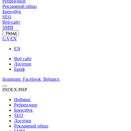
Ребрендинг
Рекламний образ
Брендбук
SEO
Веб-сайт
SMM
Назад
UA
EN
EN
Веб сайт
Логотип
Бриф
Instagram
Facebook
Behance
INDEX.PHP
Неймінг
Ребрендинг
Брендбук
SEO
Логотип
Рекламний образ