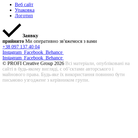
Веб сайт
Упаковка
Логотип
Заявку
прийнято
Ми оперативно зв'яжемося з вами
+38 097 137 40 04
Instagram
Facebook
Behance
Instagram
Facebook
Behance
© PROFI Creative Group 2026
Всі матеріали, опубліковані на
сайті в будь-якому вигляді, є об’єктами авторського і
майнового права. Будь-яке їх використання повинно бути
письмово узгоджене з керівником групи.