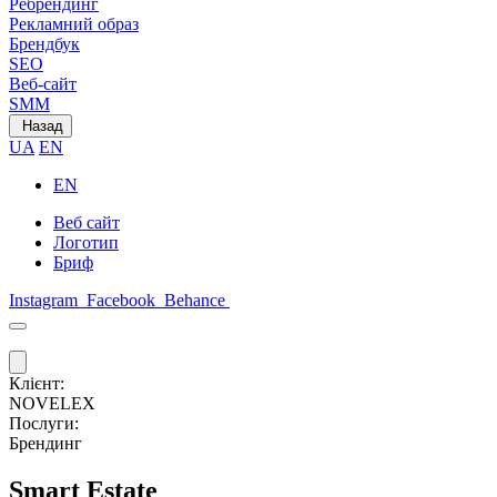
Ребрендинг
Рекламний образ
Брендбук
SEO
Веб-сайт
SMM
Назад
UA
EN
EN
Веб сайт
Логотип
Бриф
Instagram
Facebook
Behance
Клієнт:
NOVELEX
Послуги:
Брендинг
Smart Estate