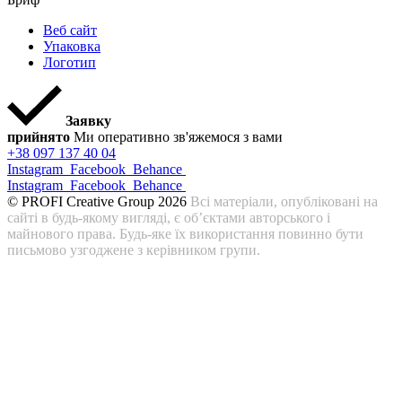
Веб сайт
Упаковка
Логотип
Заявку
прийнято
Ми оперативно зв'яжемося з вами
+38 097 137 40 04
Instagram
Facebook
Behance
Instagram
Facebook
Behance
© PROFI Creative Group 2026
Всі матеріали, опубліковані на
сайті в будь-якому вигляді, є об’єктами авторського і
майнового права. Будь-яке їх використання повинно бути
письмово узгоджене з керівником групи.