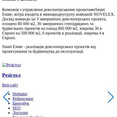
Компанія з управління девелоперськими проектамиSmart
Estate, котра входить в міжнароднугрупу компаній NOVELEX.
Досвід команди це 3 завершених девелоперських проекта,
площею 80 000 м2, 36 завершених генпідрядних та
будівельних проектів на понад 800 000 м2, зокрема 30 в
Європі на 500 000 м2, 6 проектів в реалізації, зокрема 4 в
Європі.
Smart Estate - реалізація девелоперських проектів від
проектування та будівництва до експлуатації.
Резістол
Веб-сайт
Неймінг
Ребрендинг
Брендбук
SEO
Логотип