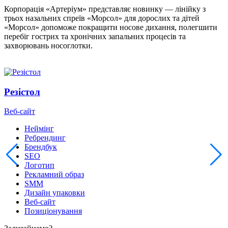
Корпорація «Артеріум» представляє новинку — лінійку з
трьох назальних спреїв «Морсол» для дорослих та дітей
«Морсол» допоможе покращити носове дихання, полегшити
перебіг гострих та хронічних запальних процесів та
захворювань носоглотки.
Резістол
Веб-сайт
Неймінг
Ребрендинг
Брендбук
SEO
Логотип
Рекламний образ
SMM
Дизайн упаковки
Веб-сайт
Позиціонування