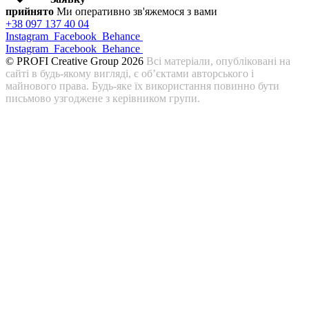
прийнято
Ми оперативно зв'яжемося з вами
+38 097 137 40 04
Instagram
Facebook
Behance
Instagram
Facebook
Behance
© PROFI Creative Group 2026
Всі матеріали, опубліковані на
сайті в будь-якому вигляді, є об’єктами авторського і
майнового права. Будь-яке їх використання повинно бути
письмово узгоджене з керівником групи.