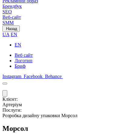
Рекламний образ
Брендбук
SEO
Веб-сайт
SMM
Назад
UA
EN
EN
Веб сайт
Логотип
Бриф
Instagram
Facebook
Behance
Клієнт:
Артеріум
Послуги:
Розробка дизайну упаковки Морсол
Морсол