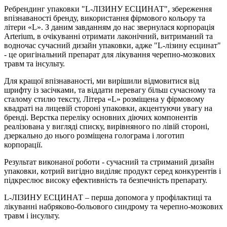
Ребрендинг упаковки "L-ЛІЗИНУ ЕСЦИНАТ", збереження
впізнаваності бренду, використання фірмового кольору та
літери «L». З даним завданням до нас звернулася корпорація
Аrterium, в очікуванні отримати лаконічний, витриманий та
водночас сучасний дизайн упаковки, адже "L-лізину есцинат"
- це оригінальний препарат для лікування черепно-мозкових
травм та інсульту.
Для кращої впізнаваності, ми вирішили відмовитися від
шрифту із засічками, та віддати перевагу більш сучасному та
сталому стилю тексту, Літера «L» розміщена у фірмовому
квадраті на лицевій стороні упаковки, акцентуючи увагу на
бренді. Верстка переліку основних діючих компонентів
реалізована у вигляді списку, вирівняного по лівій стороні,
дзеркально до нього розміщена голограма і логотип
корпорації.
Результат виконаної роботи - сучасний та стриманий дизайн
упаковки, котрий вигідно виділяє продукт серед конкурентів і
підкреслює високу ефективність та безпечність препарату.
L-ЛІЗИНУ ЕСЦИНАТ – перша допомога у профілактиці та
лікуванні набряково-больового синдрому та черепно-мозкових
травм і інсульту.