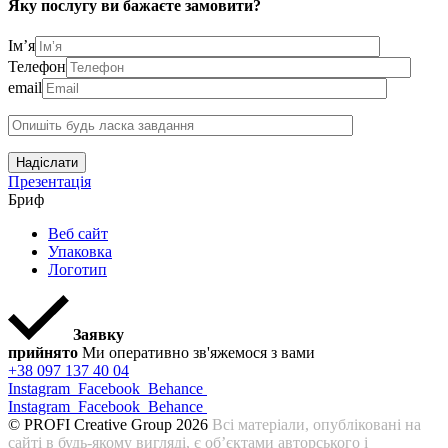
Яку послугу ви бажаєте замовити?
Ім’я
Телефон
email
Надіслати
Презентація
Бриф
Веб сайт
Упаковка
Логотип
Заявку
прийнято
Ми оперативно зв'яжемося з вами
+38 097 137 40 04
Instagram
Facebook
Behance
Instagram
Facebook
Behance
© PROFI Creative Group 2026
Всі матеріали, опубліковані на
сайті в будь-якому вигляді, є об’єктами авторського і