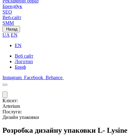
Рекламний образ
Брендбук
SEO
Веб-сайт
SMM
Назад
UA
EN
EN
Веб сайт
Логотип
Бриф
Instagram
Facebook
Behance
Клієнт:
Arterium
Послуги:
Дизайн упаковки
Розробка дизайну упаковки L- Lysine