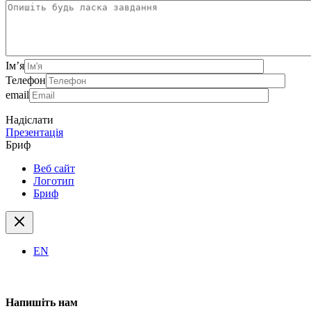
Ім’я
Телефон
email
Надіслати
Презентація
Бриф
Веб сайт
Логотип
Бриф
EN
Напишіть нам