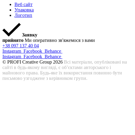
Веб сайт
Упаковка
Логотип
Заявку
прийнято
Ми оперативно зв'яжемося з вами
+38 097 137 40 04
Instagram
Facebook
Behance
Instagram
Facebook
Behance
© PROFI Creative Group 2026
Всі матеріали, опубліковані на
сайті в будь-якому вигляді, є об’єктами авторського і
майнового права. Будь-яке їх використання повинно бути
письмово узгоджене з керівником групи.