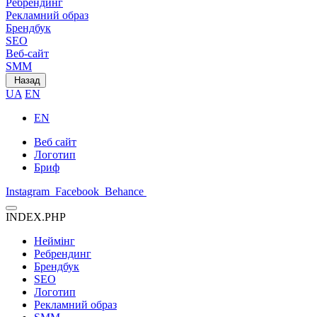
Ребрендинг
Рекламний образ
Брендбук
SEO
Веб-сайт
SMM
Назад
UA
EN
EN
Веб сайт
Логотип
Бриф
Instagram
Facebook
Behance
INDEX.PHP
Неймінг
Ребрендинг
Брендбук
SEO
Логотип
Рекламний образ