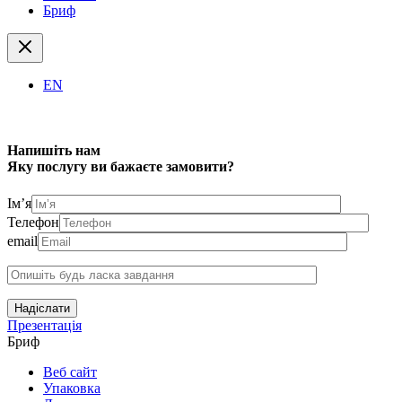
Бриф
EN
Напишіть нам
Яку послугу ви бажаєте замовити?
Ім’я
Телефон
email
Надіслати
Презентація
Бриф
Веб сайт
Упаковка