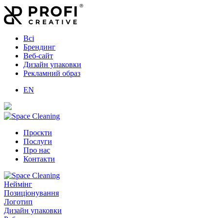
Всі
Брендинг
Веб-сайт
Дизайн упаковки
Рекламний образ
EN
Проєкти
Послуги
Про нас
Контакти
Неймінг
Позиціонування
Логотип
Дизайн упаковки