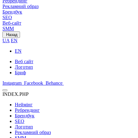
Ребрендинг
Рекламний образ
Брендбук
SEO
Веб-сайт
SMM
Назад
UA
EN
EN
Веб сайт
Логотип
Бриф
Instagram
Facebook
Behance
INDEX.PHP
Неймінг
Ребрендинг
Брендбук
SEO
Логотип
Рекламний образ
SMM