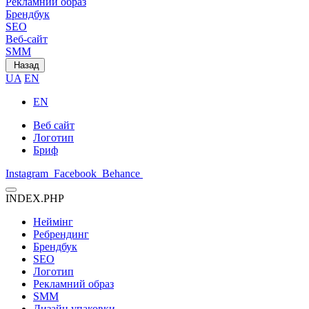
Рекламний образ
Брендбук
SEO
Веб-сайт
SMM
Назад
UA
EN
EN
Веб сайт
Логотип
Бриф
Instagram
Facebook
Behance
INDEX.PHP
Неймінг
Ребрендинг
Брендбук
SEO
Логотип
Рекламний образ
SMM
Дизайн упаковки