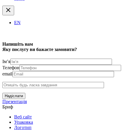
EN
Напишіть нам
Яку послугу ви бажаєте замовити?
Ім’я
Телефон
email
Надіслати
Презентація
Бриф
Веб сайт
Упаковка
Логотип