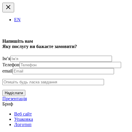
EN
Напишіть нам
Яку послугу ви бажаєте замовити?
Ім’я
Телефон
email
Надіслати
Презентація
Бриф
Веб сайт
Упаковка
Логотип