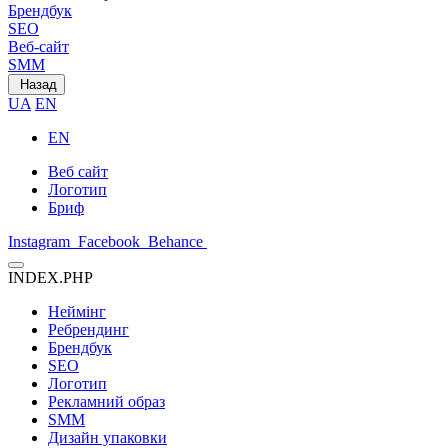
Брендбук
SEO
Веб-сайт
SMM
Назад
UA
EN
EN
Веб сайт
Логотип
Бриф
Instagram
Facebook
Behance
INDEX.PHP
Неймінг
Ребрендинг
Брендбук
SEO
Логотип
Рекламний образ
SMM
Дизайн упаковки