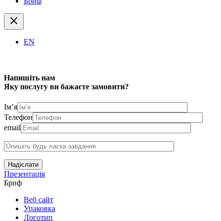
Бриф
EN
Напишіть нам
Яку послугу ви бажаєте замовити?
Ім’я
Телефон
email
Надіслати
Презентація
Бриф
Веб сайт
Упаковка
Логотип