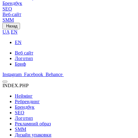
Брендбук
SEO
Веб-сайт
SMM
Назад
UA
EN
EN
Веб сайт
Логотип
Бриф
Instagram
Facebook
Behance
INDEX.PHP
Неймінг
Ребрендинг
Брендбук
SEO
Логотип
Рекламний образ
SMM
Дизайн упаковки