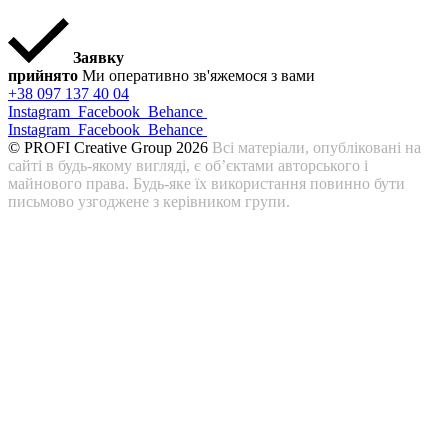
Заявку
прийнято
Ми оперативно зв'яжемося з вами
+38 097 137 40 04
Instagram
Facebook
Behance
Instagram
Facebook
Behance
© PROFI Creative Group 2026
Всі матеріали, опубліковані на
сайті в будь-якому вигляді, є об’єктами авторського і
майнового права. Будь-яке їх використання повинно бути
письмово узгоджене з керівником групи.