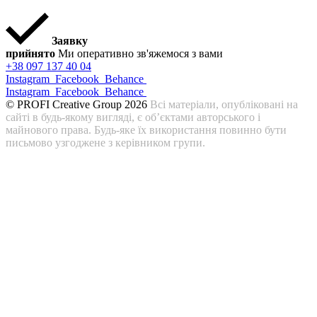
Заявку
прийнято
Ми оперативно зв'яжемося з вами
+38 097 137 40 04
Instagram
Facebook
Behance
Instagram
Facebook
Behance
© PROFI Creative Group 2026
Всі матеріали, опубліковані на
сайті в будь-якому вигляді, є об’єктами авторського і
майнового права. Будь-яке їх використання повинно бути
письмово узгоджене з керівником групи.