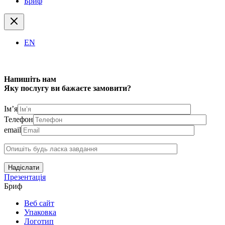
Бриф
EN
Напишіть нам
Яку послугу ви бажаєте замовити?
Ім’я
Телефон
email
Надіслати
Презентація
Бриф
Веб сайт
Упаковка
Логотип