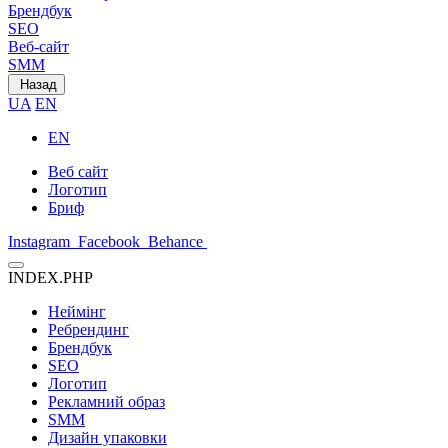
Брендбук
SEO
Веб-сайт
SMM
Назад
UA
EN
EN
Веб сайт
Логотип
Бриф
Instagram
Facebook
Behance
INDEX.PHP
Неймінг
Ребрендинг
Брендбук
SEO
Логотип
Рекламний образ
SMM
Дизайн упаковки