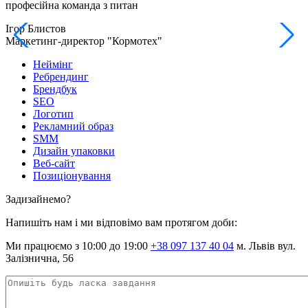
професійна команда з питан
Ігор Блистов
І
Маркетинг-директор "Кормотех"
М
Неймінг
Ребрендинг
Брендбук
SEO
Логотип
Рекламний образ
SMM
Дизайн упаковки
Веб-сайт
Позиціонування
Задизайнемо?
Напишіть нам і ми відповімо вам протягом доби:
Ми працюємо з 10:00 до 19:00
+38 097 137 40 04
м. Львів вул.
Залізнична, 56