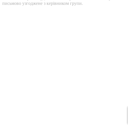
письмово узгоджене з керівником групи.