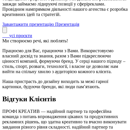
завжди займаємо лідируючі позиції у сферіреклами.
Провідним нампрямком діяльності нашого агенства є розробка
креативних ідей та стратегій.
Завантажити презентацію
Презентація
усі проєкти
Ми створюємо речі, які люблять!
Працюємо для Вас, працюючи з Вами. Використовуємо
власний досвід та знання, разом з Вами підкреслюючи
цінності компанії, формуючи бренд. У серці нашого підходу –
стиль, спорт, розваги, технології, і власне це дозволяє нам
вийти на спільну хвилю з аудиторією кожного клієнта.
Наша пристрасть до дизайну виходить за межі гарної
картинки, будуючи бренди, які люди пам’ятають.
Відгуки Клієнтів
ПРОФІ КРЕАТИВ — надійний партнер та професійна
команда з питань впровадження цікавих та продуктивних
рекламних рішень, що здатна креативно та вчасно виконувати
завдання різного рівня складності. надійний партнер та