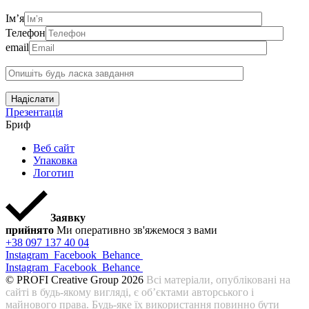
Ім’я
Телефон
email
Надіслати
Презентація
Бриф
Веб сайт
Упаковка
Логотип
Заявку
прийнято
Ми оперативно зв'яжемося з вами
+38 097 137 40 04
Instagram
Facebook
Behance
Instagram
Facebook
Behance
© PROFI Creative Group 2026
Всі матеріали, опубліковані на
сайті в будь-якому вигляді, є об’єктами авторського і
майнового права. Будь-яке їх використання повинно бути