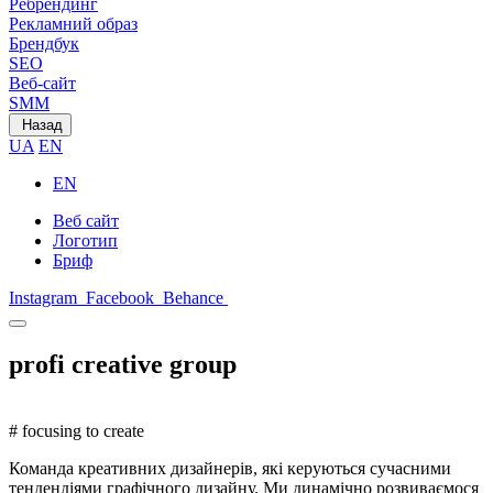
Ребрендинг
Рекламний образ
Брендбук
SEO
Веб-сайт
SMM
Назад
UA
EN
EN
Веб сайт
Логотип
Бриф
Instagram
Facebook
Behance
profi
creative
group
# focusing to create
Команда креативних дизайнерів, які керуються сучасними
тендендіями графічного дизайну. Ми динамічно розвиваємося