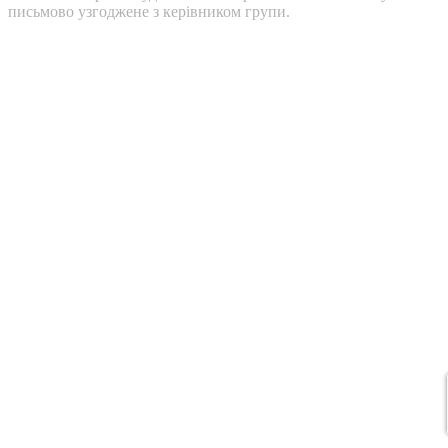
письмово узгоджене з керівником групи.