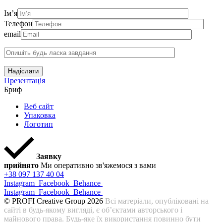
Ім’я
Телефон
email
Надіслати
Презентація
Бриф
Веб сайт
Упаковка
Логотип
Заявку
прийнято
Ми оперативно зв'яжемося з вами
+38 097 137 40 04
Instagram
Facebook
Behance
Instagram
Facebook
Behance
© PROFI Creative Group 2026
Всі матеріали, опубліковані на
сайті в будь-якому вигляді, є об’єктами авторського і
майнового права. Будь-яке їх використання повинно бути