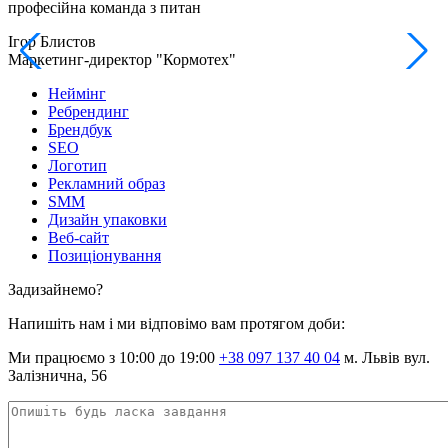
професійна команда з питан
Ігор Блистов
І
Маркетинг-директор "Кормотех"
М
Неймінг
Ребрендинг
Брендбук
SEO
Логотип
Рекламний образ
SMM
Дизайн упаковки
Веб-сайт
Позиціонування
Задизайнемо?
Напишіть нам і ми відповімо вам протягом доби:
Ми працюємо з 10:00 до 19:00
+38 097 137 40 04
м. Львів вул.
Залізнична, 56