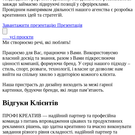
завжди займаємо лідируючі позиції у сферіреклами.
Провідним нампрямком діяльності нашого агенства є розробка
креативних ідей та стратегій.
Завантажити презентацію
Презентація
усі проєкти
Ми створюємо речі, які люблять!
Працюємо для Вас, працюючи з Вами. Використовуємо
власний досвід та знання, разом з Вами підкреслюючи
цінності компанії, формуючи бренд. У серці нашого підходу –
стиль, спорт, розваги, технології, і власне це дозволяє нам
вийти на спільну хвилю з аудиторією кожного клієнта.
Наша пристрасть до дизайну виходить за межі гарної
картинки, будуючи бренди, які люди пам’ятають.
Відгуки Клієнтів
ПРОФІ КРЕАТИВ — надійний партнер та професійна
команда з питань впровадження цікавих та продуктивних
рекламних рішень, що здатна креативно та вчасно виконувати
завдання різного рівня складності. надійний партнер та