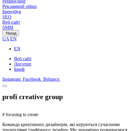
Ребрендинг
Рекламний образ
Брендбук
SEO
Веб-сайт
SMM
Назад
UA
EN
EN
Веб сайт
Логотип
Бриф
Instagram
Facebook
Behance
profi
creative
group
# focusing to create
Команда креативних дизайнерів, які керуються сучасними
тендендіями графічного дизайну. Ми динамічно розвиваємося