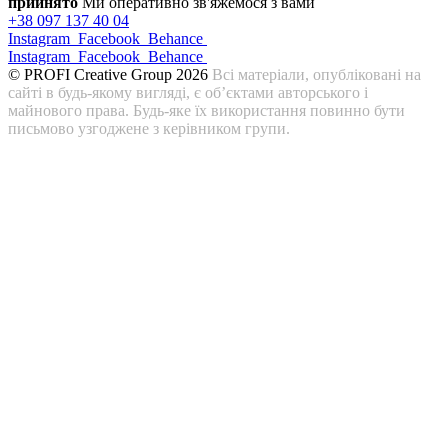
прийнято
Ми оперативно зв'яжемося з вами
+38 097 137 40 04
Instagram
Facebook
Behance
Instagram
Facebook
Behance
© PROFI Creative Group 2026
Всі матеріали, опубліковані на
сайті в будь-якому вигляді, є об’єктами авторського і
майнового права. Будь-яке їх використання повинно бути
письмово узгоджене з керівником групи.