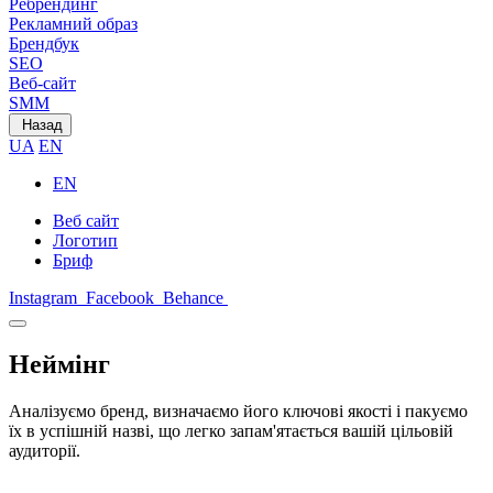
Ребрендинг
Рекламний образ
Брендбук
SEO
Веб-сайт
SMM
Назад
UA
EN
EN
Веб сайт
Логотип
Бриф
Instagram
Facebook
Behance
Неймінг
Аналізуємо бренд, визначаємо його ключові якості і пакуємо
їх в успішній назві, що легко запам'ятається вашій цільовій
аудиторії.