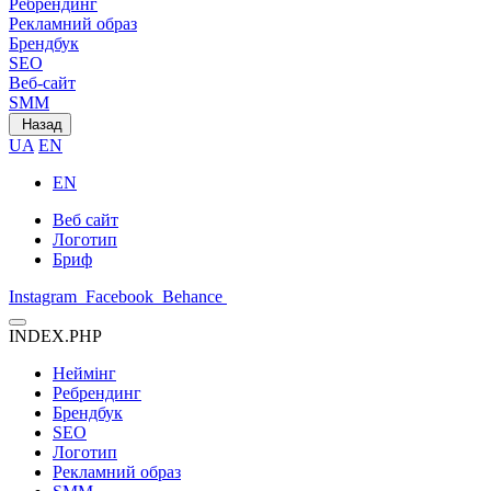
Ребрендинг
Рекламний образ
Брендбук
SEO
Веб-сайт
SMM
Назад
UA
EN
EN
Веб сайт
Логотип
Бриф
Instagram
Facebook
Behance
INDEX.PHP
Неймінг
Ребрендинг
Брендбук
SEO
Логотип
Рекламний образ