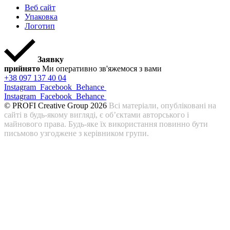
Веб сайт
Упаковка
Логотип
Заявку
прийнято
Ми оперативно зв'яжемося з вами
+38 097 137 40 04
Instagram
Facebook
Behance
Instagram
Facebook
Behance
© PROFI Creative Group 2026
Всі матеріали, опубліковані на
сайті в будь-якому вигляді, є об’єктами авторського і
майнового права. Будь-яке їх використання повинно бути
письмово узгоджене з керівником групи.