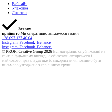
Веб сайт
Упаковка
Логотип
Заявку
прийнято
Ми оперативно зв'яжемося з вами
+38 097 137 40 04
Instagram
Facebook
Behance
Instagram
Facebook
Behance
© PROFI Creative Group 2026
Всі матеріали, опубліковані на
сайті в будь-якому вигляді, є об’єктами авторського і
майнового права. Будь-яке їх використання повинно бути
письмово узгоджене з керівником групи.