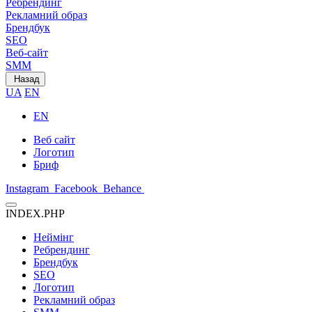
Ребрендинг
Рекламний образ
Брендбук
SEO
Веб-сайт
SMM
Назад
UA
EN
EN
Веб сайт
Логотип
Бриф
Instagram
Facebook
Behance
INDEX.PHP
Неймінг
Ребрендинг
Брендбук
SEO
Логотип
Рекламний образ