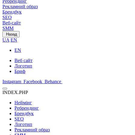
Ребрендинг
Рекламний образ
Брендбук
SEO
Веб-сайт
SMM
Назад
UA
EN
EN
Веб сайт
Логотип
Бриф
Instagram
Facebook
Behance
INDEX.PHP
Неймінг
Ребрендинг
Брендбук
SEO
Логотип
Рекламний образ