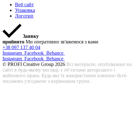
Веб сайт
Упаковка
Логотип
Заявку
прийнято
Ми оперативно зв'яжемося з вами
+38 097 137 40 04
Instagram
Facebook
Behance
Instagram
Facebook
Behance
© PROFI Creative Group 2026
Всі матеріали, опубліковані на
сайті в будь-якому вигляді, є об’єктами авторського і
майнового права. Будь-яке їх використання повинно бути
письмово узгоджене з керівником групи.