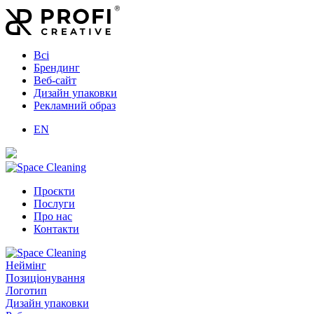
Всі
Брендинг
Веб-сайт
Дизайн упаковки
Рекламний образ
EN
Проєкти
Послуги
Про нас
Контакти
Неймінг
Позиціонування
Логотип
Дизайн упаковки