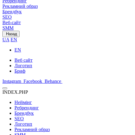
Ребрендинг
Рекламний образ
Брендбук
SEO
Веб-сайт
SMM
Назад
UA
EN
EN
Веб сайт
Логотип
Бриф
Instagram
Facebook
Behance
INDEX.PHP
Неймінг
Ребрендинг
Брендбук
SEO
Логотип
Рекламний образ
SMM