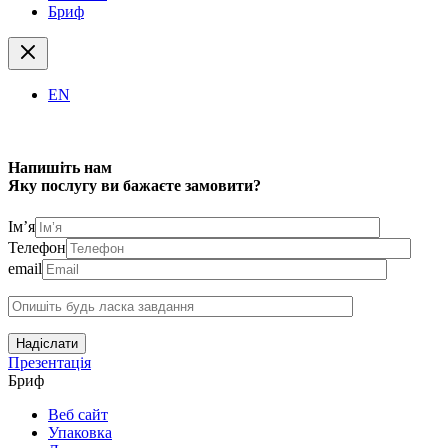
Бриф
EN
Напишіть нам
Яку послугу ви бажаєте замовити?
Ім’я
Телефон
email
Надіслати
Презентація
Бриф
Веб сайт
Упаковка