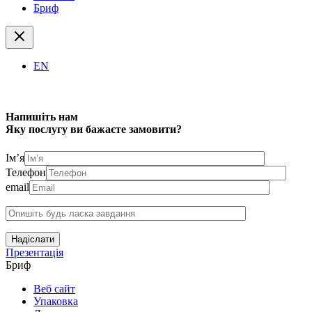
Бриф
EN
Напишіть нам
Яку послугу ви бажаєте замовити?
Ім’я
Телефон
email
Надіслати
Презентація
Бриф
Веб сайт
Упаковка