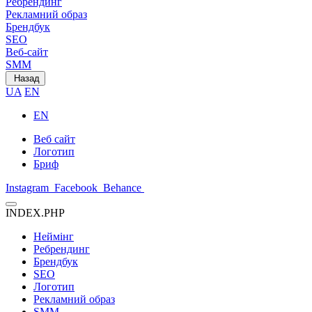
Ребрендинг
Рекламний образ
Брендбук
SEO
Веб-сайт
SMM
Назад
UA
EN
EN
Веб сайт
Логотип
Бриф
Instagram
Facebook
Behance
INDEX.PHP
Неймінг
Ребрендинг
Брендбук
SEO
Логотип
Рекламний образ
SMM