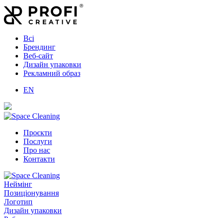
Всі
Брендинг
Веб-сайт
Дизайн упаковки
Рекламний образ
EN
Проєкти
Послуги
Про нас
Контакти
Неймінг
Позиціонування
Логотип
Дизайн упаковки