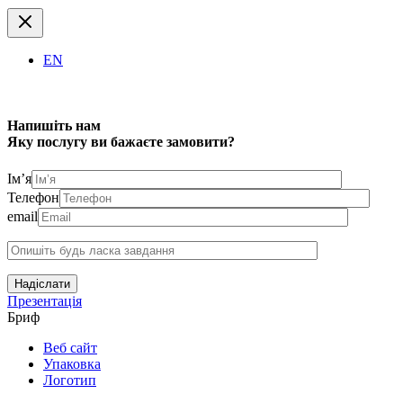
EN
Напишіть нам
Яку послугу ви бажаєте замовити?
Ім’я
Телефон
email
Надіслати
Презентація
Бриф
Веб сайт
Упаковка
Логотип