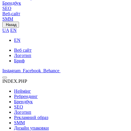
Брендбук
SEO
Веб-сайт
SMM
Назад
UA
EN
EN
Веб сайт
Логотип
Бриф
Instagram
Facebook
Behance
INDEX.PHP
Неймінг
Ребрендинг
Брендбук
SEO
Логотип
Рекламний образ
SMM
Дизайн упаковки