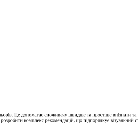
льорів. Це допомагає споживачу швидше та простіше впізнати та 
озробити комплекс рекомендацій, що підпорядкує візуальний стиль