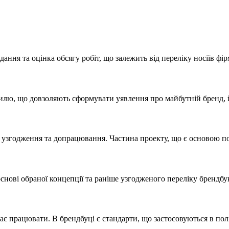
дання та оцінка обсягу робіт, що залежить від переліку носіїв фі
илю, що довзоляють сформувати уявлення про майбутній бренд, й
 узгодження та допрацювання. Частина проекту, що є основою по
снові обраної концепції та раніше узгодженого переліку брендбук
є працювати. В брендбуці є стандарти, що застосовуються в поліг