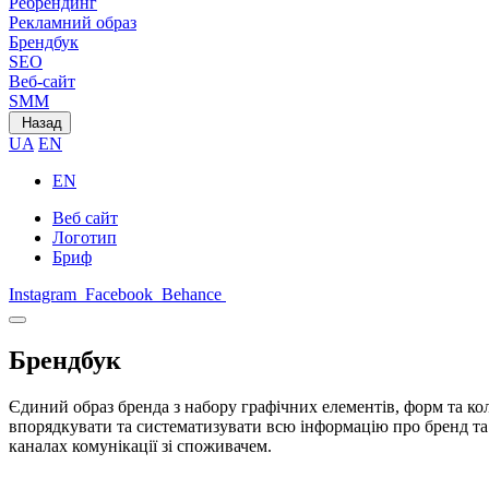
Ребрендинг
Рекламний образ
Брендбук
SEO
Веб-сайт
SMM
Назад
UA
EN
EN
Веб сайт
Логотип
Бриф
Instagram
Facebook
Behance
Брендбук
Єдиний образ бренда з набору графічних елементів, форм та ко
впорядкувати та систематизувати всю інформацію про бренд та р
каналах комунікації зі споживачем.