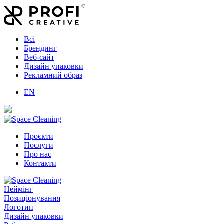
Всі
Брендинг
Веб-сайт
Дизайн упаковки
Рекламний образ
EN
Проєкти
Послуги
Про нас
Контакти
Неймінг
Позиціонування
Логотип
Дизайн упаковки