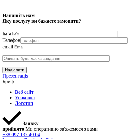
Напишіть нам
Яку послугу ви бажаєте замовити?
Ім’я
Телефон
email
Надіслати
Презентація
Бриф
Веб сайт
Упаковка
Логотип
Заявку
прийнято
Ми оперативно зв'яжемося з вами
+38 097 137 40 04