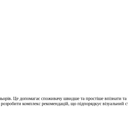
льорів. Це допомагає споживачу швидше та простіше впізнати та 
озробити комплекс рекомендацій, що підпорядкує візуальний стиль