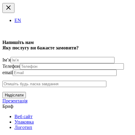
EN
Напишіть нам
Яку послугу ви бажаєте замовити?
Ім’я
Телефон
email
Надіслати
Презентація
Бриф
Веб сайт
Упаковка
Логотип