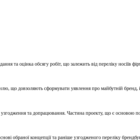
дання та оцінка обсягу робіт, що залежить від переліку носіїв фі
илю, що довзоляють сформувати уявлення про майбутній бренд, й
 узгодження та допрацювання. Частина проекту, що є основою по
снові обраної концепції та раніше узгодженого переліку брендбук