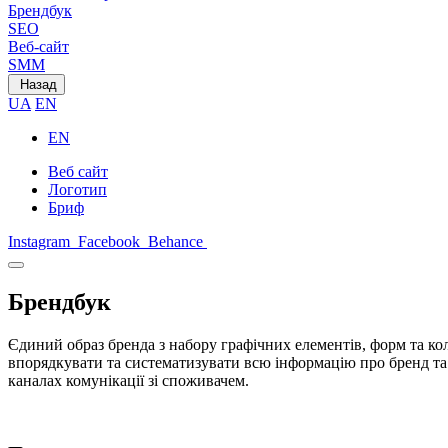
Брендбук
SEO
Веб-сайт
SMM
Назад
UA
EN
EN
Веб сайт
Логотип
Бриф
Instagram
Facebook
Behance
Брендбук
Єдиний образ бренда з набору графічних елементів, форм та ко
впорядкувати та систематизувати всю інформацію про бренд та р
каналах комунікації зі споживачем.