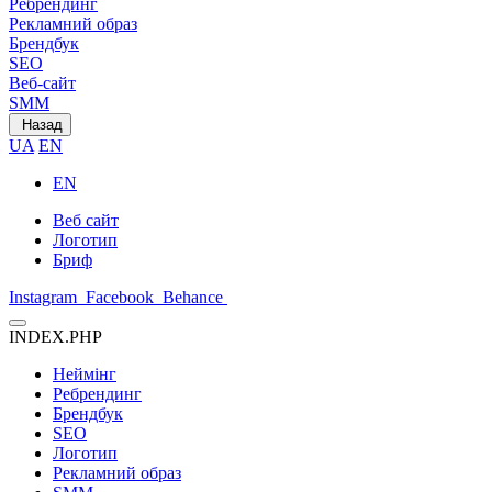
Ребрендинг
Рекламний образ
Брендбук
SEO
Веб-сайт
SMM
Назад
UA
EN
EN
Веб сайт
Логотип
Бриф
Instagram
Facebook
Behance
INDEX.PHP
Неймінг
Ребрендинг
Брендбук
SEO
Логотип
Рекламний образ