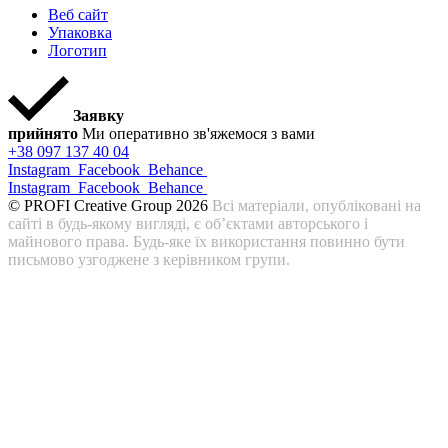
Веб сайт
Упаковка
Логотип
Заявку
прийнято
Ми оперативно зв'яжемося з вами
+38 097 137 40 04
Instagram
Facebook
Behance
Instagram
Facebook
Behance
© PROFI Creative Group 2026
Всі матеріали, опубліковані на
сайті в будь-якому вигляді, є об’єктами авторського і
майнового права. Будь-яке їх використання повинно бути
письмово узгоджене з керівником групи.