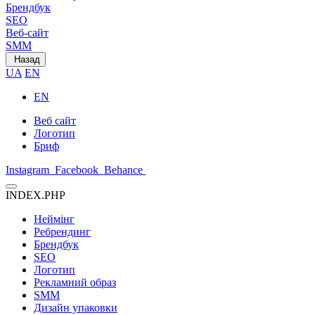
Брендбук
SEO
Веб-сайт
SMM
Назад
UA
EN
EN
Веб сайт
Логотип
Бриф
Instagram
Facebook
Behance
INDEX.PHP
Неймінг
Ребрендинг
Брендбук
SEO
Логотип
Рекламний образ
SMM
Дизайн упаковки