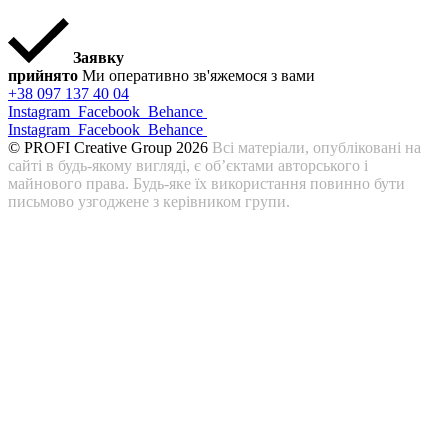
Заявку
прийнято
Ми оперативно зв'яжемося з вами
+38 097 137 40 04
Instagram
Facebook
Behance
Instagram
Facebook
Behance
© PROFI Creative Group 2026
Всі матеріали, опубліковані на
сайті в будь-якому вигляді, є об’єктами авторського і
майнового права. Будь-яке їх використання повинно бути
письмово узгоджене з керівником групи.