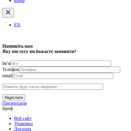
Бриф
EN
Напишіть нам
Яку послугу ви бажаєте замовити?
Ім’я
Телефон
email
Надіслати
Презентація
Бриф
Веб сайт
Упаковка
Логотип