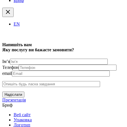
Бриф
EN
Напишіть нам
Яку послугу ви бажаєте замовити?
Ім’я
Телефон
email
Надіслати
Презентація
Бриф
Веб сайт
Упаковка
Логотип