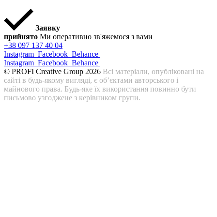
Заявку
прийнято
Ми оперативно зв'яжемося з вами
+38 097 137 40 04
Instagram
Facebook
Behance
Instagram
Facebook
Behance
© PROFI Creative Group 2026
Всі матеріали, опубліковані на
сайті в будь-якому вигляді, є об’єктами авторського і
майнового права. Будь-яке їх використання повинно бути
письмово узгоджене з керівником групи.