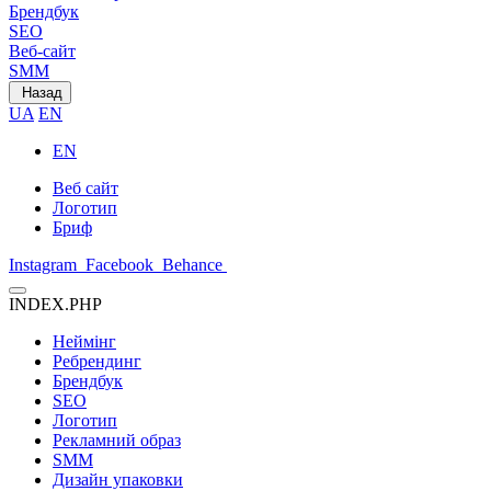
Брендбук
SEO
Веб-сайт
SMM
Назад
UA
EN
EN
Веб сайт
Логотип
Бриф
Instagram
Facebook
Behance
INDEX.PHP
Неймінг
Ребрендинг
Брендбук
SEO
Логотип
Рекламний образ
SMM
Дизайн упаковки