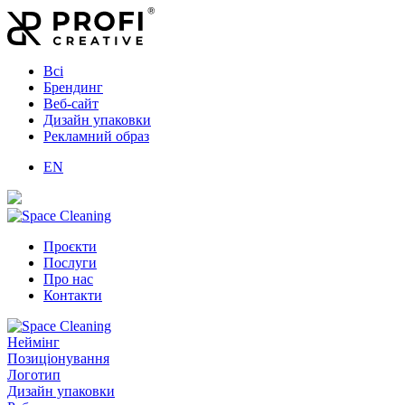
Всі
Брендинг
Веб-сайт
Дизайн упаковки
Рекламний образ
EN
Проєкти
Послуги
Про нас
Контакти
Неймінг
Позиціонування
Логотип
Дизайн упаковки