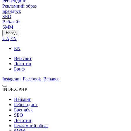
Ребрендинг
Рекламний образ
Брендбук
SEO
Веб-сайт
SMM
Назад
UA
EN
EN
Веб сайт
Логотип
Бриф
Instagram
Facebook
Behance
INDEX.PHP
Неймінг
Ребрендинг
Брендбук
SEO
Логотип
Рекламний образ
SMM