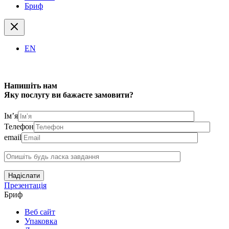
Бриф
EN
Напишіть нам
Яку послугу ви бажаєте замовити?
Ім’я
Телефон
email
Надіслати
Презентація
Бриф
Веб сайт
Упаковка