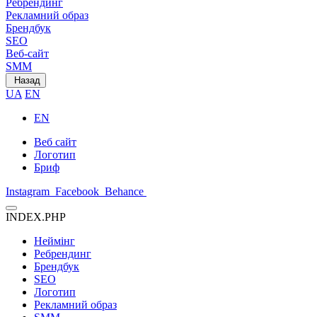
Ребрендинг
Рекламний образ
Брендбук
SEO
Веб-сайт
SMM
Назад
UA
EN
EN
Веб сайт
Логотип
Бриф
Instagram
Facebook
Behance
INDEX.PHP
Неймінг
Ребрендинг
Брендбук
SEO
Логотип
Рекламний образ