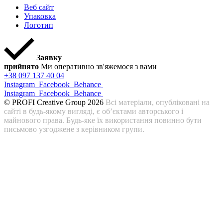
Веб сайт
Упаковка
Логотип
Заявку
прийнято
Ми оперативно зв'яжемося з вами
+38 097 137 40 04
Instagram
Facebook
Behance
Instagram
Facebook
Behance
© PROFI Creative Group 2026
Всі матеріали, опубліковані на
сайті в будь-якому вигляді, є об’єктами авторського і
майнового права. Будь-яке їх використання повинно бути
письмово узгоджене з керівником групи.