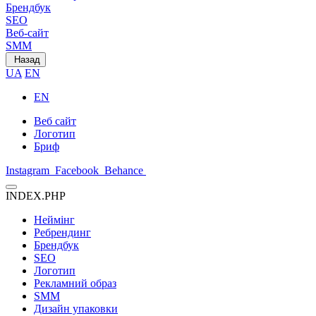
Брендбук
SEO
Веб-сайт
SMM
Назад
UA
EN
EN
Веб сайт
Логотип
Бриф
Instagram
Facebook
Behance
INDEX.PHP
Неймінг
Ребрендинг
Брендбук
SEO
Логотип
Рекламний образ
SMM
Дизайн упаковки