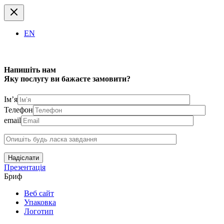
EN
Напишіть нам
Яку послугу ви бажаєте замовити?
Ім’я
Телефон
email
Надіслати
Презентація
Бриф
Веб сайт
Упаковка
Логотип