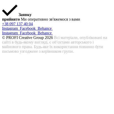
Заявку
прийнято
Ми оперативно зв'яжемося з вами
+38 097 137 40 04
Instagram
Facebook
Behance
Instagram
Facebook
Behance
© PROFI Creative Group 2026
Всі матеріали, опубліковані на
сайті в будь-якому вигляді, є об’єктами авторського і
майнового права. Будь-яке їх використання повинно бути
письмово узгоджене з керівником групи.