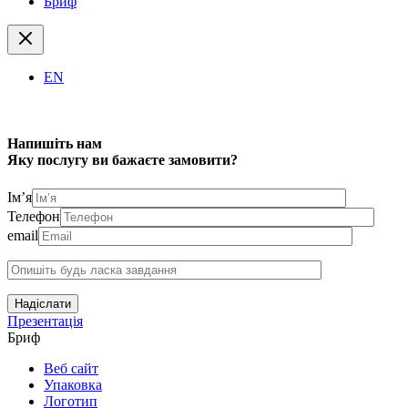
Бриф
EN
Напишіть нам
Яку послугу ви бажаєте замовити?
Ім’я
Телефон
email
Надіслати
Презентація
Бриф
Веб сайт
Упаковка
Логотип