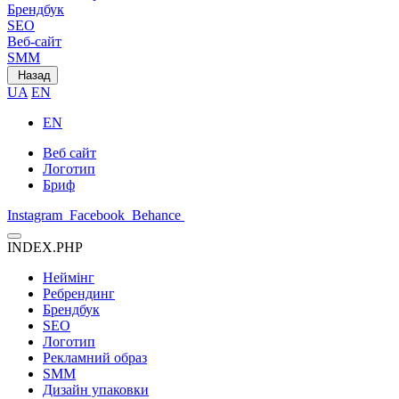
Брендбук
SEO
Веб-сайт
SMM
Назад
UA
EN
EN
Веб сайт
Логотип
Бриф
Instagram
Facebook
Behance
INDEX.PHP
Неймінг
Ребрендинг
Брендбук
SEO
Логотип
Рекламний образ
SMM
Дизайн упаковки