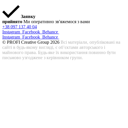
Заявку
прийнято
Ми оперативно зв'яжемося з вами
+38 097 137 40 04
Instagram
Facebook
Behance
Instagram
Facebook
Behance
© PROFI Creative Group 2026
Всі матеріали, опубліковані на
сайті в будь-якому вигляді, є об’єктами авторського і
майнового права. Будь-яке їх використання повинно бути
письмово узгоджене з керівником групи.