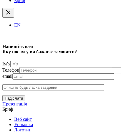
Бриф
EN
Напишіть нам
Яку послугу ви бажаєте замовити?
Ім’я
Телефон
email
Надіслати
Презентація
Бриф
Веб сайт
Упаковка
Логотип