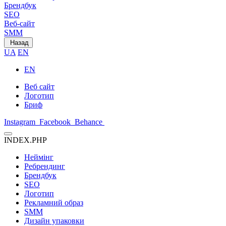
Брендбук
SEO
Веб-сайт
SMM
Назад
UA
EN
EN
Веб сайт
Логотип
Бриф
Instagram
Facebook
Behance
INDEX.PHP
Неймінг
Ребрендинг
Брендбук
SEO
Логотип
Рекламний образ
SMM
Дизайн упаковки