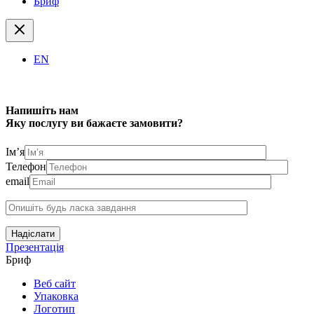
Бриф
EN
Напишіть нам
Яку послугу ви бажаєте замовити?
Ім’я
Телефон
email
Надіслати
Презентація
Бриф
Веб сайт
Упаковка
Логотип