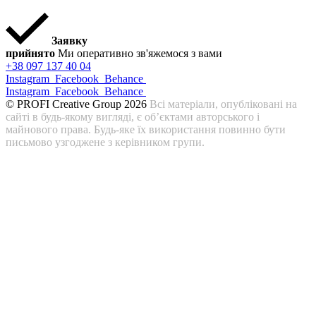
Заявку
прийнято
Ми оперативно зв'яжемося з вами
+38 097 137 40 04
Instagram
Facebook
Behance
Instagram
Facebook
Behance
© PROFI Creative Group 2026
Всі матеріали, опубліковані на
сайті в будь-якому вигляді, є об’єктами авторського і
майнового права. Будь-яке їх використання повинно бути
письмово узгоджене з керівником групи.