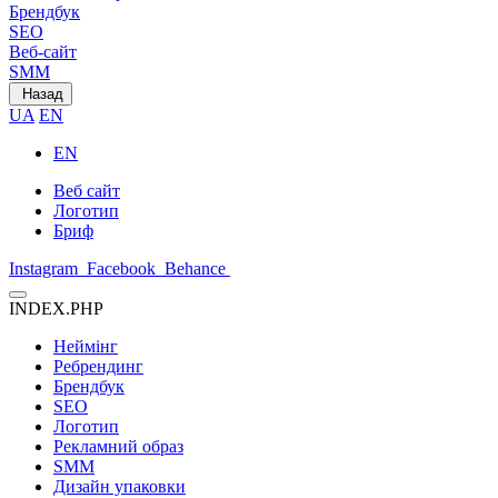
Брендбук
SEO
Веб-сайт
SMM
Назад
UA
EN
EN
Веб сайт
Логотип
Бриф
Instagram
Facebook
Behance
INDEX.PHP
Неймінг
Ребрендинг
Брендбук
SEO
Логотип
Рекламний образ
SMM
Дизайн упаковки