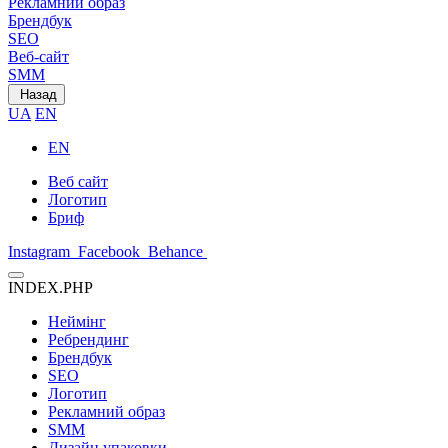
Рекламний образ
Брендбук
SEO
Веб-сайт
SMM
Назад
UA
EN
EN
Веб сайт
Логотип
Бриф
Instagram
Facebook
Behance
INDEX.PHP
Неймінг
Ребрендинг
Брендбук
SEO
Логотип
Рекламний образ
SMM
Дизайн упаковки