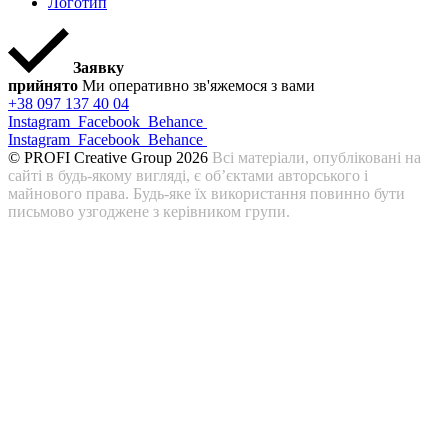
Логотип
Заявку
прийнято
Ми оперативно зв'яжемося з вами
+38 097 137 40 04
Instagram
Facebook
Behance
Instagram
Facebook
Behance
© PROFI Creative Group 2026
Всі матеріали, опубліковані на
сайті в будь-якому вигляді, є об’єктами авторського і
майнового права. Будь-яке їх використання повинно бути
письмово узгоджене з керівником групи.