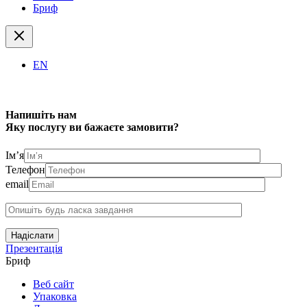
Бриф
EN
Напишіть нам
Яку послугу ви бажаєте замовити?
Ім’я
Телефон
email
Надіслати
Презентація
Бриф
Веб сайт
Упаковка