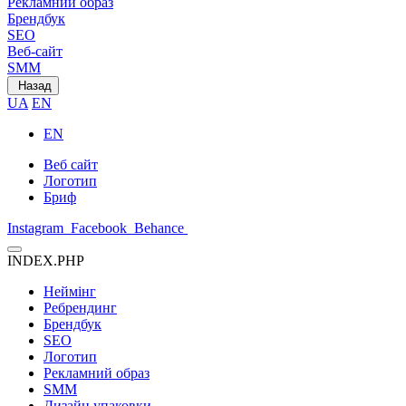
Рекламний образ
Брендбук
SEO
Веб-сайт
SMM
Назад
UA
EN
EN
Веб сайт
Логотип
Бриф
Instagram
Facebook
Behance
INDEX.PHP
Неймінг
Ребрендинг
Брендбук
SEO
Логотип
Рекламний образ
SMM
Дизайн упаковки