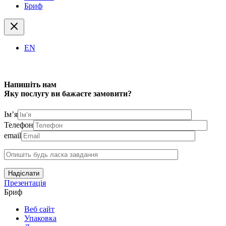
Бриф
EN
Напишіть нам
Яку послугу ви бажаєте замовити?
Ім’я
Телефон
email
Надіслати
Презентація
Бриф
Веб сайт
Упаковка