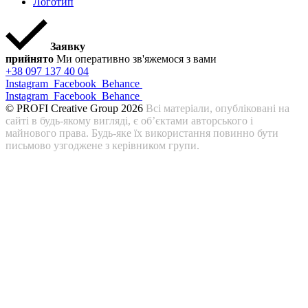
Логотип
Заявку
прийнято
Ми оперативно зв'яжемося з вами
+38 097 137 40 04
Instagram
Facebook
Behance
Instagram
Facebook
Behance
© PROFI Creative Group 2026
Всі матеріали, опубліковані на
сайті в будь-якому вигляді, є об’єктами авторського і
майнового права. Будь-яке їх використання повинно бути
письмово узгоджене з керівником групи.