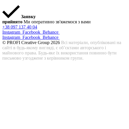
Заявку
прийнято
Ми оперативно зв'яжемося з вами
+38 097 137 40 04
Instagram
Facebook
Behance
Instagram
Facebook
Behance
© PROFI Creative Group 2026
Всі матеріали, опубліковані на
сайті в будь-якому вигляді, є об’єктами авторського і
майнового права. Будь-яке їх використання повинно бути
письмово узгоджене з керівником групи.