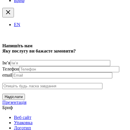
Бриф
EN
Напишіть нам
Яку послугу ви бажаєте замовити?
Ім’я
Телефон
email
Надіслати
Презентація
Бриф
Веб сайт
Упаковка
Логотип