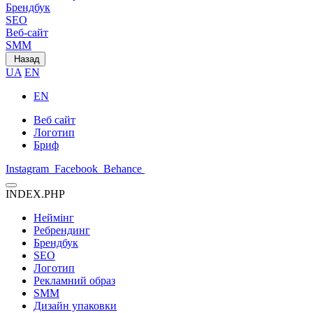
Брендбук
SEO
Веб-сайт
SMM
Назад
UA
EN
EN
Веб сайт
Логотип
Бриф
Instagram
Facebook
Behance
INDEX.PHP
Неймінг
Ребрендинг
Брендбук
SEO
Логотип
Рекламний образ
SMM
Дизайн упаковки