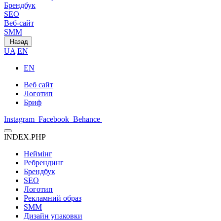
Брендбук
SEO
Веб-сайт
SMM
Назад
UA
EN
EN
Веб сайт
Логотип
Бриф
Instagram
Facebook
Behance
INDEX.PHP
Неймінг
Ребрендинг
Брендбук
SEO
Логотип
Рекламний образ
SMM
Дизайн упаковки