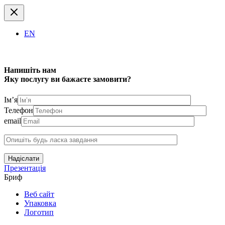
EN
Напишіть нам
Яку послугу ви бажаєте замовити?
Ім’я
Телефон
email
Надіслати
Презентація
Бриф
Веб сайт
Упаковка
Логотип