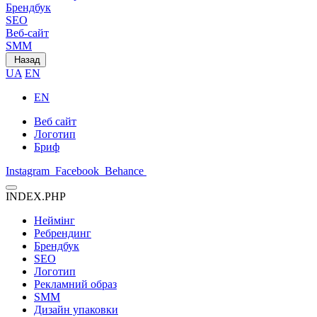
Брендбук
SEO
Веб-сайт
SMM
Назад
UA
EN
EN
Веб сайт
Логотип
Бриф
Instagram
Facebook
Behance
INDEX.PHP
Неймінг
Ребрендинг
Брендбук
SEO
Логотип
Рекламний образ
SMM
Дизайн упаковки