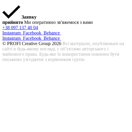
Заявку
прийнято
Ми оперативно зв'яжемося з вами
+38 097 137 40 04
Instagram
Facebook
Behance
Instagram
Facebook
Behance
© PROFI Creative Group 2026
Всі матеріали, опубліковані на
сайті в будь-якому вигляді, є об’єктами авторського і
майнового права. Будь-яке їх використання повинно бути
письмово узгоджене з керівником групи.