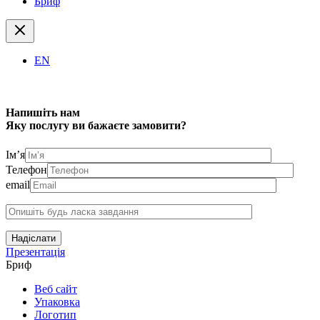
Бриф
EN
Напишіть нам
Яку послугу ви бажаєте замовити?
Ім’я
Телефон
email
Надіслати
Презентація
Бриф
Веб сайт
Упаковка
Логотип