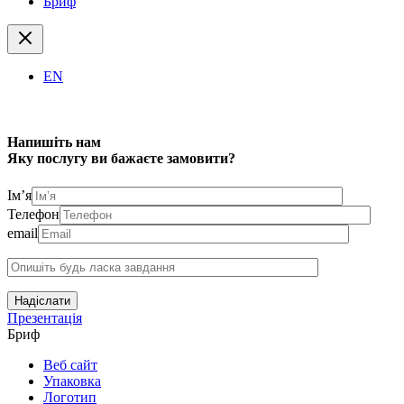
Бриф
EN
Напишіть нам
Яку послугу ви бажаєте замовити?
Ім’я
Телефон
email
Надіслати
Презентація
Бриф
Веб сайт
Упаковка
Логотип