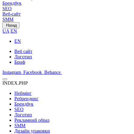
Брендбук
SEO
Веб-сайт
SMM
Назад
UA
EN
EN
Веб сайт
Логотип
Бриф
Instagram
Facebook
Behance
INDEX.PHP
Неймінг
Ребрендинг
Брендбук
SEO
Логотип
Рекламний образ
SMM
Дизайн упаковки