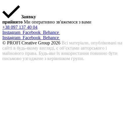
Заявку
прийнято
Ми оперативно зв'яжемося з вами
+38 097 137 40 04
Instagram
Facebook
Behance
Instagram
Facebook
Behance
© PROFI Creative Group 2026
Всі матеріали, опубліковані на
сайті в будь-якому вигляді, є об’єктами авторського і
майнового права. Будь-яке їх використання повинно бути
письмово узгоджене з керівником групи.