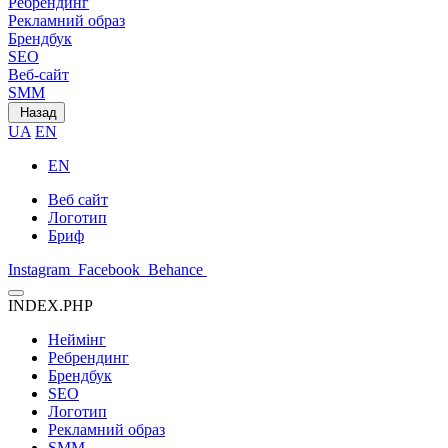
Ребрендинг
Рекламний образ
Брендбук
SEO
Веб-сайт
SMM
Назад
UA
EN
EN
Веб сайт
Логотип
Бриф
Instagram
Facebook
Behance
INDEX.PHP
Неймінг
Ребрендинг
Брендбук
SEO
Логотип
Рекламний образ
SMM