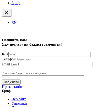
Бриф
EN
Напишіть нам
Яку послугу ви бажаєте замовити?
Ім’я
Телефон
email
Надіслати
Презентація
Бриф
Веб сайт
Упаковка