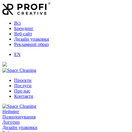
Всі
Брендинг
Веб-сайт
Дизайн упаковки
Рекламний образ
EN
Проєкти
Послуги
Про нас
Контакти
Неймінг
Позиціонування
Логотип
Дизайн упаковки