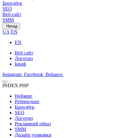
Брендбук
SEO
Веб-сайт
SMM
Назад
UA
EN
EN
Веб сайт
Логотип
Бриф
Instagram
Facebook
Behance
INDEX.PHP
Неймінг
Ребрендинг
Брендбук
SEO
Логотип
Рекламний образ
SMM
Дизайн упаковки