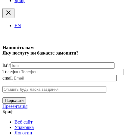
Бриф
EN
Напишіть нам
Яку послугу ви бажаєте замовити?
Ім’я
Телефон
email
Надіслати
Презентація
Бриф
Веб сайт
Упаковка
Логотип