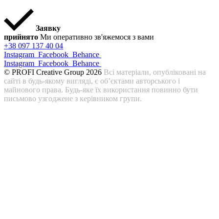
Заявку
прийнято
Ми оперативно зв'яжемося з вами
+38 097 137 40 04
Instagram
Facebook
Behance
Instagram
Facebook
Behance
© PROFI Creative Group 2026
Всі матеріали, опубліковані на
сайті в будь-якому вигляді, є об’єктами авторського і
майнового права. Будь-яке їх використання повинно бути
письмово узгоджене з керівником групи.