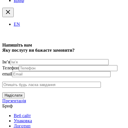
Бриф
EN
Напишіть нам
Яку послугу ви бажаєте замовити?
Ім’я
Телефон
email
Надіслати
Презентація
Бриф
Веб сайт
Упаковка
Логотип