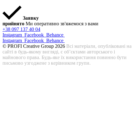
Заявку
прийнято
Ми оперативно зв'яжемося з вами
+38 097 137 40 04
Instagram
Facebook
Behance
Instagram
Facebook
Behance
© PROFI Creative Group 2026
Всі матеріали, опубліковані на
сайті в будь-якому вигляді, є об’єктами авторського і
майнового права. Будь-яке їх використання повинно бути
письмово узгоджене з керівником групи.