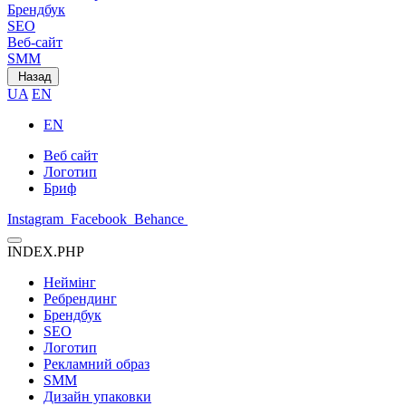
Брендбук
SEO
Веб-сайт
SMM
Назад
UA
EN
EN
Веб сайт
Логотип
Бриф
Instagram
Facebook
Behance
INDEX.PHP
Неймінг
Ребрендинг
Брендбук
SEO
Логотип
Рекламний образ
SMM
Дизайн упаковки