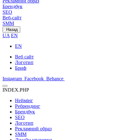
Рекламний образ
Брендбук
SEO
Веб-сайт
SMM
Назад
UA
EN
EN
Веб сайт
Логотип
Бриф
Instagram
Facebook
Behance
INDEX.PHP
Неймінг
Ребрендинг
Брендбук
SEO
Логотип
Рекламний образ
SMM
Дизайн упаковки