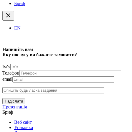
Бриф
EN
Напишіть нам
Яку послугу ви бажаєте замовити?
Ім’я
Телефон
email
Надіслати
Презентація
Бриф
Веб сайт
Упаковка