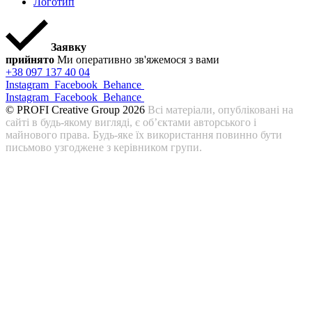
Логотип
Заявку
прийнято
Ми оперативно зв'яжемося з вами
+38 097 137 40 04
Instagram
Facebook
Behance
Instagram
Facebook
Behance
© PROFI Creative Group 2026
Всі матеріали, опубліковані на
сайті в будь-якому вигляді, є об’єктами авторського і
майнового права. Будь-яке їх використання повинно бути
письмово узгоджене з керівником групи.