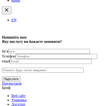
Бриф
EN
Напишіть нам
Яку послугу ви бажаєте замовити?
Ім’я
Телефон
email
Надіслати
Презентація
Бриф
Веб сайт
Упаковка
Логотип