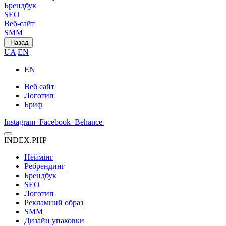
Брендбук
SEO
Веб-сайт
SMM
Назад
UA
EN
EN
Веб сайт
Логотип
Бриф
Instagram
Facebook
Behance
INDEX.PHP
Неймінг
Ребрендинг
Брендбук
SEO
Логотип
Рекламний образ
SMM
Дизайн упаковки