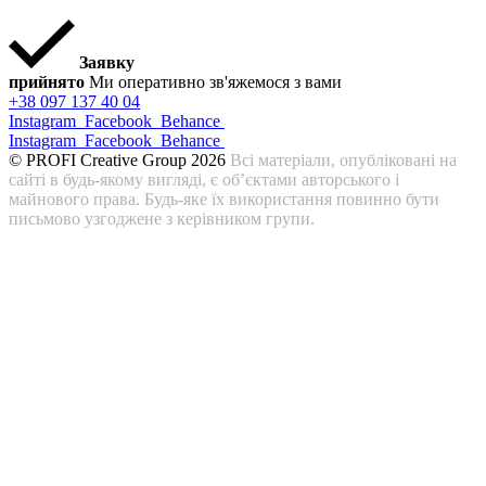
Заявку
прийнято
Ми оперативно зв'яжемося з вами
+38 097 137 40 04
Instagram
Facebook
Behance
Instagram
Facebook
Behance
© PROFI Creative Group 2026
Всі матеріали, опубліковані на
сайті в будь-якому вигляді, є об’єктами авторського і
майнового права. Будь-яке їх використання повинно бути
письмово узгоджене з керівником групи.