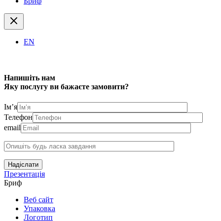
Бриф
EN
Напишіть нам
Яку послугу ви бажаєте замовити?
Ім’я
Телефон
email
Надіслати
Презентація
Бриф
Веб сайт
Упаковка
Логотип