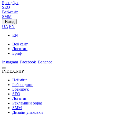
Брендбук
SEO
Веб-сайт
SMM
Назад
UA
EN
EN
Веб сайт
Логотип
Бриф
Instagram
Facebook
Behance
INDEX.PHP
Неймінг
Ребрендинг
Брендбук
SEO
Логотип
Рекламний образ
SMM
Дизайн упаковки