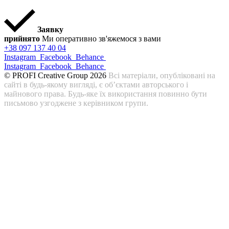
Заявку
прийнято
Ми оперативно зв'яжемося з вами
+38 097 137 40 04
Instagram
Facebook
Behance
Instagram
Facebook
Behance
© PROFI Creative Group 2026
Всі матеріали, опубліковані на
сайті в будь-якому вигляді, є об’єктами авторського і
майнового права. Будь-яке їх використання повинно бути
письмово узгоджене з керівником групи.