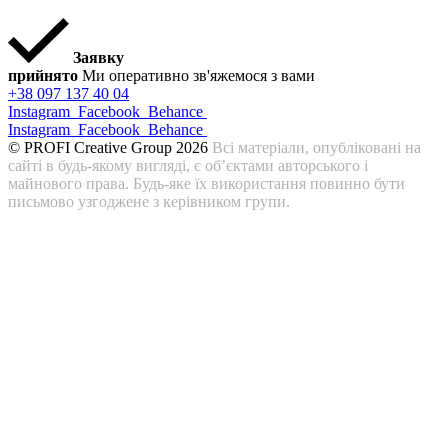
Заявку
прийнято
Ми оперативно зв'яжемося з вами
+38 097 137 40 04
Instagram
Facebook
Behance
Instagram
Facebook
Behance
© PROFI Creative Group 2026
Всі матеріали, опубліковані на
сайті в будь-якому вигляді, є об’єктами авторського і
майнового права. Будь-яке їх використання повинно бути
письмово узгоджене з керівником групи.