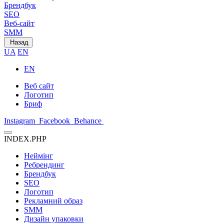
Брендбук
SEO
Веб-сайт
SMM
Назад
UA
EN
EN
Веб сайт
Логотип
Бриф
Instagram
Facebook
Behance
INDEX.PHP
Неймінг
Ребрендинг
Брендбук
SEO
Логотип
Рекламний образ
SMM
Дизайн упаковки