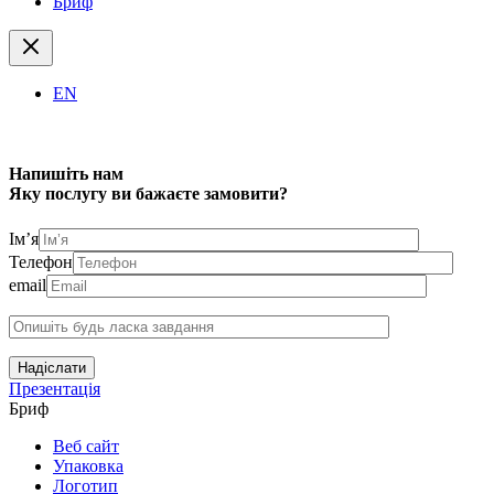
Бриф
EN
Напишіть нам
Яку послугу ви бажаєте замовити?
Ім’я
Телефон
email
Надіслати
Презентація
Бриф
Веб сайт
Упаковка
Логотип