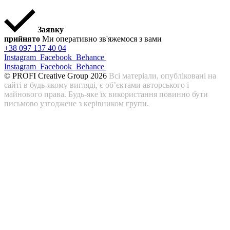
Заявку
прийнято
Ми оперативно зв'яжемося з вами
+38 097 137 40 04
Instagram
Facebook
Behance
Instagram
Facebook
Behance
© PROFI Creative Group 2026
Всі матеріали, опубліковані на
сайті в будь-якому вигляді, є об’єктами авторського і
майнового права. Будь-яке їх використання повинно бути
письмово узгоджене з керівником групи.