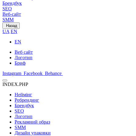
Брендбук
SEO
Веб-сайт
SMM
Назад
UA
EN
EN
Веб сайт
Логотип
Бриф
Instagram
Facebook
Behance
INDEX.PHP
Неймінг
Ребрендинг
Брендбук
SEO
Логотип
Рекламний образ
SMM
Дизайн упаковки