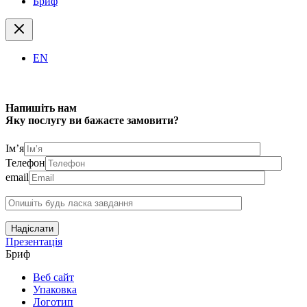
Бриф
EN
Напишіть нам
Яку послугу ви бажаєте замовити?
Ім’я
Телефон
email
Надіслати
Презентація
Бриф
Веб сайт
Упаковка
Логотип