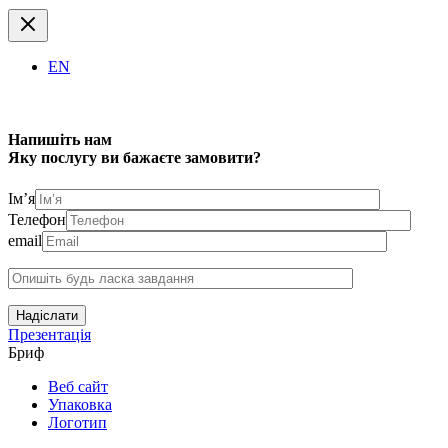
EN
Напишіть нам
Яку послугу ви бажаєте замовити?
Ім’я
Телефон
email
Надіслати
Презентація
Бриф
Веб сайт
Упаковка
Логотип