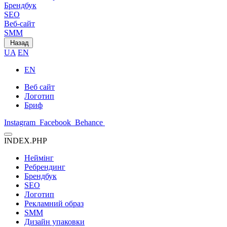
Брендбук
SEO
Веб-сайт
SMM
Назад
UA
EN
EN
Веб сайт
Логотип
Бриф
Instagram
Facebook
Behance
INDEX.PHP
Неймінг
Ребрендинг
Брендбук
SEO
Логотип
Рекламний образ
SMM
Дизайн упаковки