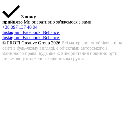
Заявку
прийнято
Ми оперативно зв'яжемося з вами
+38 097 137 40 04
Instagram
Facebook
Behance
Instagram
Facebook
Behance
© PROFI Creative Group 2026
Всі матеріали, опубліковані на
сайті в будь-якому вигляді, є об’єктами авторського і
майнового права. Будь-яке їх використання повинно бути
письмово узгоджене з керівником групи.