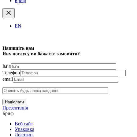
Бриф
EN
Напишіть нам
Яку послугу ви бажаєте замовити?
Ім’я
Телефон
email
Надіслати
Презентація
Бриф
Веб сайт
Упаковка
Логотип