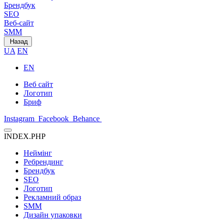
Брендбук
SEO
Веб-сайт
SMM
Назад
UA
EN
EN
Веб сайт
Логотип
Бриф
Instagram
Facebook
Behance
INDEX.PHP
Неймінг
Ребрендинг
Брендбук
SEO
Логотип
Рекламний образ
SMM
Дизайн упаковки