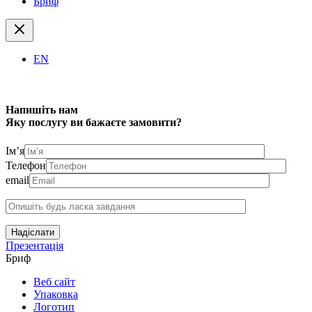
Бриф
EN
Напишіть нам
Яку послугу ви бажаєте замовити?
Ім’я
Телефон
email
Надіслати
Презентація
Бриф
Веб сайт
Упаковка
Логотип