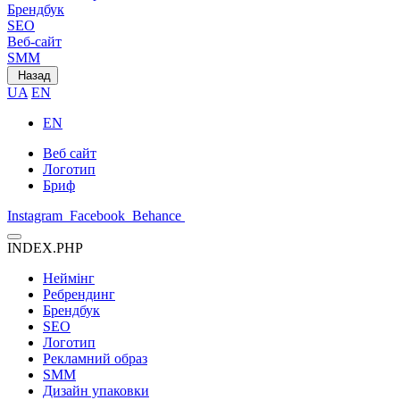
Брендбук
SEO
Веб-сайт
SMM
Назад
UA
EN
EN
Веб сайт
Логотип
Бриф
Instagram
Facebook
Behance
INDEX.PHP
Неймінг
Ребрендинг
Брендбук
SEO
Логотип
Рекламний образ
SMM
Дизайн упаковки