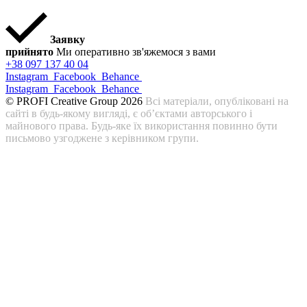
Заявку
прийнято
Ми оперативно зв'яжемося з вами
+38 097 137 40 04
Instagram
Facebook
Behance
Instagram
Facebook
Behance
© PROFI Creative Group 2026
Всі матеріали, опубліковані на
сайті в будь-якому вигляді, є об’єктами авторського і
майнового права. Будь-яке їх використання повинно бути
письмово узгоджене з керівником групи.